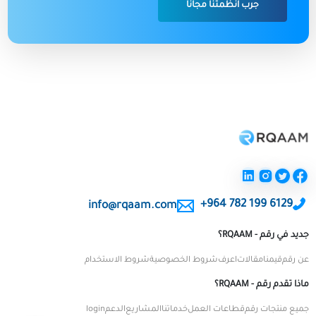
جرب انظمتنا مجاناً
+964 782 199 6129
info@rqaam.com
جديد في رقم - RQAAM؟
عن رقم
قيمنا
مقالات
اعرف
شروط الخصوصية
شروط الاستخدام
ماذا تقدم رقم - RQAAM؟
جميع منتجات رقم
قطاعات العمل
خدماتنا
المشاريع
الدعم
login