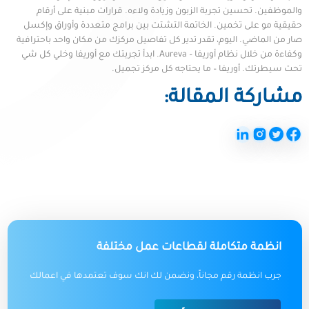
والموظفين. تحسين تجربة الزبون وزيادة ولاءه. قرارات مبنية على أرقام
حقيقية مو على تخمين. الخاتمة التشتت بين برامج متعددة وأوراق وإكسل
صار من الماضي. اليوم، تقدر تدير كل تفاصيل مركزك من مكان واحد باحترافية
وكفاءة من خلال نظام أوريفا – Aureva. ابدأ تجربتك مع أوريفا وخلي كل شي
تحت سيطرتك. أوريفا – ما يحتاجه كل مركز تجميل.
مشاركة المقالة:
انظمة متكاملة لقطاعات عمل مختلفة
جرب انظمة رقم مجاناً، ونضمن لك انك سوف تعتمدها في اعمالك