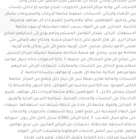
الحل المتكامل والذكي لإدارة كل تفاصيل مركز التجميل من مكان واحد.
التحديات التي تواجه مراكز التجميل الحجوزات: ضياع مواعيد أو تداخل جلسات
بين الأطباء والزبائن. الحسابات: صعوبة متابعة الإيرادات والمصروفات بشكل
يومي ودقيق. الموظفين: ماكو نظام واضح لتقييم أداء كل موظف ومعرفة
إنتاجيته. المخازن: هدر في المواد بسبب انتهاء صلاحيتها أو سوء متابعة
الاستهلاك. الزبائن: فقدان التواصل المستمر وياهم يؤدي إلى خسارتهم لصالح
مراكز أخرى. كل هاي الأمور تخلي إدارة المركز متعبة، وتحتاج جهد إضافي حتى
تمشي الأمور بشكل صحيح. الحل: أوريفا يجمع كل شي بمكان واحد أوريفا –
Aureva مو مجرد برنامج، هو منصة متكاملة مصممة خصيصًا لمراكز التجميل
حتى تعالج كل هاي المشاكل من جذورها: 1. إدارة الحجوزات بذكاء جدول مواعيد
منظم يمنع التداخل بين الجلسات والمعاينات. إشعارات للزبائن لتذكيرهم
بمواعيدهم. إمكانية متابعة كل طبيب أو موظف بجلساته الخاصة. 2.
الحسابات والمالية تقارير دقيقة تبين كل دينار دخل وطلع من المركز. متابعة
الكاش الموجود عند الكاشير مباشرة من الموبايل. إدارة الديون والأقساط إذا
المركز يتعامل بالأجل. 3. الموظفين نظام متابعة الإيرادات لكل موظف. تقييم
الأداء بناءً على الجلسات والخدمات المنجزة. شفافية أكبر بين الإدارة والفريق.
4. المخازن والمواد متابعة كل مادة من لحظة شرائها لحد استهلاكها. تنبيهات
قبل انتهاء الصلاحية حتى تمنع الهدر. ربط الاستهلاك بالحجوزات والخدمات
حتى ماكو مجال للتلاعب. 5. إدارة الزبائن (CRM) سجل كامل لكل زبون: حجوزاته،
خدماته السابقة، ملاحظاته. إشعارات عن الزبائن الغائبين حتى ترجع تتواصل
وياهم. تقارير تبين أفضل الخدمات المطلوبة وتفضيلات الزبائن. الفوائد
المباشرة لمركزك زيادة الكفاءة وتقليل الأخطاء. توفير وقت للإدارة